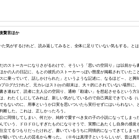
作後贅言ほか
いた気がするけれど、読み返してみると、全体に足りていない気もする。と
だのストーカーになりさがるわけで、そういう「思いの空回り」は以前から
ほかの人の日記に、もとの彼氏のストーカーっぽい態度が掲載されていたこ
スに乗っていて、話しかけられた」というような記述に、なるほど～、と興
る人のブログだけれど、元カレはスト(ryの顛末は、大々的にされていない場所
書き連ねて、読者に主人公の空回り、通称「勘違い」を想起させるという方
は、わたくしにしてみれば、新しい気がしているので自己満足できている（
でもないのに、用事というか口実を思いついたら実行せずにはいられない、
判断した。これは、正しかったろう。
公に同情してしまい、何だか、純粋で愛すべき女の子の小説になってしまっ
んていう、ドロドロしすぎたものになりそうで、実際にあたくし自身の感覚
仕立てるつもりだったけれど、書いているうちに同情的になってきてしまっ
が騒いでいた人の芸名から奪った。（※今は真理子というらしいが、昔は真