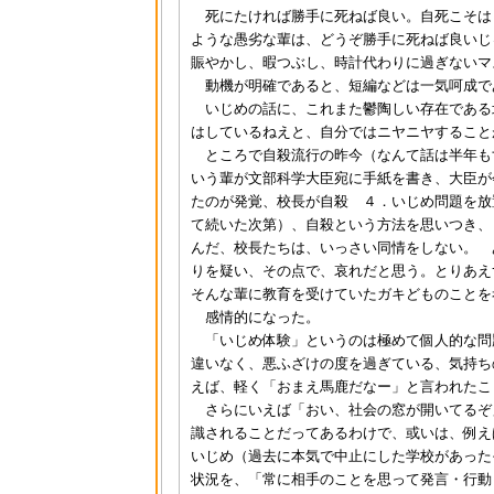
死にたければ勝手に死ねば良い。自死こそは
ような愚劣な輩は、どうぞ勝手に死ねば良いじ
賑やかし、暇つぶし、時計代わりに過ぎないマ
動機が明確であると、短編などは一気呵成で
いじめの話に、これまた鬱陶しい存在である
はしているねえと、自分ではニヤニヤすること
ところで自殺流行の昨今（なんて話は半年も
いう輩が文部科学大臣宛に手紙を書き、大臣が
たのが発覚、校長が自殺 ４．いじめ問題を放
て続いた次第）、自殺という方法を思いつき、
んだ、校長たちは、いっさい同情をしない。 
りを疑い、その点で、哀れだと思う。とりあえ
そんな輩に教育を受けていたガキどものことを
感情的になった。
「いじめ体験」というのは極めて個人的な問
違いなく、悪ふざけの度を過ぎている、気持ち
えば、軽く「おまえ馬鹿だなー」と言われたこ
さらにいえば「おい、社会の窓が開いてるぞ
識されることだってあるわけで、或いは、例え
いじめ（過去に本気で中止にした学校があった
状況を、「常に相手のことを思って発言・行動