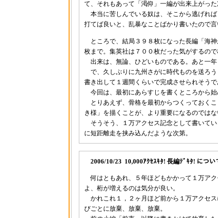
て、それもあって「渇仰」一編が出来上がった
本当に苦しんでいる奴は、そこから逃げれば
打てば良いと、乱暴なことばかり書いたので言
ところで、結局３９８枚になった長編「海神
枚まで。集英社は７００枚だった気がするので
出来は、無論、ひどいものである。あと一年
で、久しぶりに九州さがに時代ものを送ろう
書き出して１週間くらいで完成させられそうで
今回は、最初にあらすじを書くところから始
とりあえず、骨格を最初からつくっておくこ
き様」を描くことが、より重要になるのではな
そうそう、１万アクセス記念として書いてい
に短距離走を挟み込んだような次第。
2006/10/23 10,000ｱｸｾｽｷﾀ! 長編ﾃﾞｷﾀ! につ
何はともあれ、５年ほどもかかって１万アク
よ、桁が増えるのは気分が良い。
かれこれ１，２ヶ月ほど前から１万アクセス
びごとに放棄、放棄、放棄。