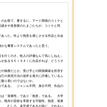
トのお祭で、要するに、アート関係のコミケと
絵描きや造形家のたまごたちが、コミケと同
であった。何より熱意を感じさせる作品と出会
細かな審査システムであったと思う。
道を行くのさ。他人の評価なんて気にしねえ」
ムがあるＧＥＩＳＡＩに出品すれば、どううそ
だの独善だとか、受け手との関係構築を拒否す
自己の表現方法の追求を過大に評価しているふ
に陥り易いのではないか。
のである。 ジャンル不問、身分不問、作品の
のは「発展性」であり「熱意」である。 大学
の、既存の芸術を革新する可能性、熱意、発展
）。 むしろ、未完成であるが故に、それをい