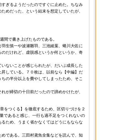
的すぎるようだったのですぐに止めた。ちなみ
のためだった、という結末を想定していたが、
１週間で書き上げたものである。
公羽生慎一や波瀬雛羽、三池綾葉、蜷川大佐に
るのだけれど、虚脱感というか何というか、奇
ていないことが感じられたが、だいぶ成長した
上昇している。７０枚は、以前なら【中編】だ
うちの半分以上を費やしてしまったため、そこ
それが締切の十日前だったので諦めかけたが、
い章をつくる】を徹底するため、区切りづけを２
な量であると感じ、一行も過不足をつくれないの
あるため、うまく省かなくてはどうにもならな
ためである。三田村鳶魚全集などを読んで、知