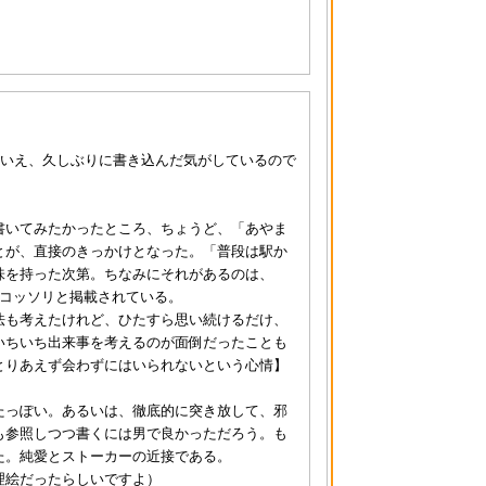
はいえ、久しぶりに書き込んだ気がしているので
書いてみたかったところ、ちょうど、「あやま
とが、直接のきっかけとなった。「普段は駅か
味を持った次第。ちなみにそれがあるのは、
に、コッソリと掲載されている。
法も考えたけれど、ひたすら思い続けるだけ、
いちいち出来事を考えるのが面倒だったことも
とりあえず会わずにはいられないという心情】
たっぽい。あるいは、徹底的に突き放して、邪
も参照しつつ書くには男で良かっただろう。も
た。純愛とストーカーの近接である。
理絵だったらしいですよ）