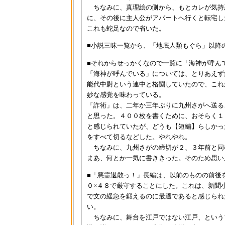
ちなみに、真理絵の側から、もとカレが気持
に、その後に主人公がアパートへ行くと転宅し
これも蛇足なので省いた。
■小説三昧一覧から、「地底人類もぐら」以降
■それからせっかくなので一覧に「海神が呼ん
「海神が呼んでいる」については、とりあえず
能代中尉という連中と格闘していたので、これ
妙な感覚を味わっている。
「詐術」は、二年か三年ぶりに九州さがへ送る
と思った。４００枚を書くために、おそらく１
と感じられていたが、どうも【短編】らしかっ
をすべて切るなどした。やれやれ。
ちなみに、九州さがの締切が２、３年前と同
まあ、何とか一気に書ききった。そのため思い
■「悪霊退散っ！」長編は、以前のものの前後
０×４８で厳守することにした。これは、新聞
で文の緩急を鍛えるのに最適であると感じられ
い。
ちなみに、舞台を江戸ではない江戸、という