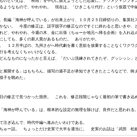
ものといえば、「秋雨」を中心に据えようとした恋愛に、ナツメグ＋シフォ
るようなもので、やれやれ。 現在は、「ひきこもり代行」という仮題で中
、長編「海神が呼んでいる」が出来上がり、１０月２５日締切りの、集英社
かない。 今度の修正は、誤字脱字の修正なのですぐに終わると思いきや、
れど、やれやれ、今週の木、金に出張（ちゅーか地元へ帰る企画）を入れ込
にしても、多くの新人賞があるものだ。 ありがたや。
。 １２月半ばの、九州さがへ時代劇を書く意欲を放棄することなくワクワ
行を考えなくちゃいけなくなる。
どんなものになったかと言えば、「だいぶ洗練されてきたぞ、グッシッシ」
と展開する」はもちろん、描写の過不足が承知できてきたところなどで、例
様子を眺めた」
日の修正で見つかった箇所。 これを、修正段階じゃなく最初の筆で書き込
「海神が呼んでいる」は、根本的な設定の無理を除けば、良作だと思われる
て注ぎ込んで、時代中編へ進みたいわけである。
ちゅー話。 ちょっとだけ史実で大半を適当に。 史実のお話は「武田 松