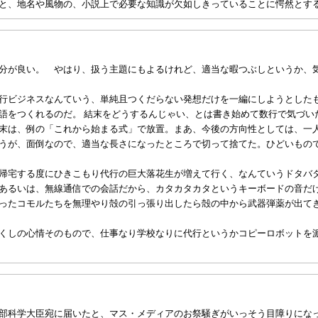
と、地名や風物の、小説上で必要な知識が欠如しきっていることに愕然とす
分が良い。 やはり、扱う主題にもよるけれど、適当な暇つぶしというか、
行ビジネスなんていう、単純且つくだらない発想だけを一編にしようとした
語をつくれるのだ。 結末をどうするんじゃい、とは書き始めて数行で気づい
末は、例の「これから始まる式」で放置。まあ、今後の方向性としては、一
うが、面倒なので、適当な長さになったところで切って捨てた。ひどいもの
帰宅する度にひきこもり代行の巨大落花生が増えて行く、なんていうドタバ
あるいは、無線通信での会話だから、カタカタカタというキーボードの音だ
ったコモルたちを無理やり殻の引っ張り出したら殻の中から武器弾薬が出て
くしの心情そのもので、仕事なり学校なりに代行というかコピーロボットを
部科学大臣宛に届いたと、マス・メディアのお祭騒ぎがいっそう目障りにな