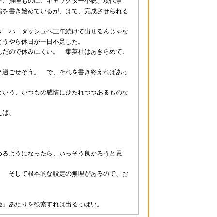
ン、推理ものに、キャラクター小説、現代掌
編を書き始めているが、はて、完成させられる
スーパーダッシュへ三年続けて出せるんじゃな
どうやら休日が一日不足した。
んだので休みにくい。 集英社はあきらめて、
ク過ごせそう。 で、それを書き終えればあっ
という、いつもの感情にひたれつつあるものな
えば、
めるようになったら、いっそう良かろうと思
。 そして根本的な設定の無理があるので、お
姫」あたりを検索すれば出るっぽい。