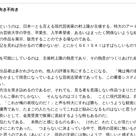
、向き不向き
というのは、日本一とも言える現代芸術家の村上隆が主催する、特大のアー
カ芸術大学の学生、卒業生、入学希望者、あるいはまったく関係ないような
の作品を展示、販売することのできる場なのである。
記を見れば分かるので書かないが、とにかくＧＥＩＳＡＩはすばらしいもの
を可能にしているのは、主催村上隆の熱意であり、その熱意がつくりあげた
出品者は多かれ少なかれ、他人の評価を気にすることになる。 「俺は俺の
をかまして得意になっているような芸術志望者であっても、この審査システ
い。
方法を突き詰めるのであるが、それでも、見る者を意識しない作品つまりた
うんこ垂れでしかない。 そんなものはゴミである。 ことに現代芸術は、
、「これが俺の表現なのだ！」と声を特大にすれば勝ち、というような錯覚
優秀であり、たまごの人たちにとってこれほど励みになるものはないと思う
良いとして、金賞受賞で個展に直結するような例もあるのだ。
品たちである。 未熟だと感じるものも多い。 けれど、わたくしが見たい
さにこれであった。 つまらないに決まっている中で、既存の芸術に無いも
と思うのである（あいにくと、現在の文研には無いようで、惜しいと感ずる