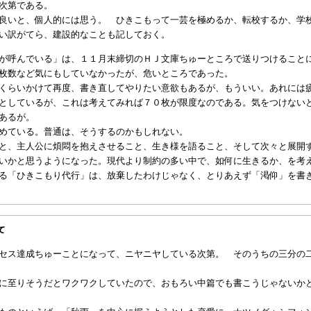
次第である。
良いと、個人的には思う。 ひきこもって一芸を極めるか、転校するか、学
い訳がてら、建設的なことも記しておく。
が呼んでいる」は、１１月末締切のＨＪ文庫ちゅーところで送りつけること
枚数など気にもしていなかったが、危いところであった。
くらいかけて再度、書き直してやりたい意欲もあるが、もういい。あれには
としているが、これは考えてみれば７０枚が限度なのである。気をつけない
あるが。
めている。普通は、そうするのかもしれない。
と、主人公に煩悶を抱えさせること、生き様を語ること、そして次々と展開
いかと思うようになった。現代より制約の多い中で、如何に生きるか、を考
る「ひきこもり代行」は、放棄したわけじゃなく、とりあえず「渇仰」を書
いて
セス達成ちゅーことになって、ニヤニヤしている次第。 そのうちの三分の
に至りそうだとワクワクしていたので、おもろい中篇でも書こうじゃないか