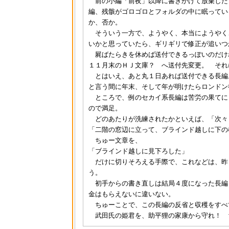
前の小編「前夜」以降に書きかけて放棄した
編、残骸がゴロゴロとフォルダの中に眠ってい
か、否か。
そういう一方で、ようやく、本当にようやく
いかと思っていたら、ギリギリで修正が追いつ
屍ばたらきを休めば送付できるっぽいのだけ
１１月末のＨＪ文庫？ へ送付先変更。 それ
とはいえ、あと丸１日あれば送付できる長編
と言う間に年末、そして年が明けたらロンドン
ところで、例のセカイ系長編は苦労の果てに
ので満足。
どのあたりが洗練されたかといえば、「次々
「二階の窓辺に立って、ブラインド越しに下の
ちゅー文章を、
「ブラインド越しに見下ろした」
だけに切りそろえる手際で、これなどは、昨
う。
初手からの書き直しは結局４度になった長編
金はもらえないに違いない。
ちゅーことで、この長編の反省と収穫をすべ
武田氏の姫君を、助平狸の家康から守れ！ 