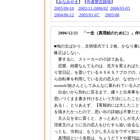
【
みなみやま
】【
作者贅言跡地
】
2005/09-10
2005/11-2006/02
2006/03-05
2004/06-12
2005/01-07
2005/08
2006/12/21 「一念（真理絵のために）」
■地の文ばかり、文研様式で１２枚。かなり書
修正はしない。
要するに、ストーカーの小説である。
恋愛、純愛なんてものは、見方を変えればた
り堂日記」を置いているＡＳＫＳ？ブログの、
ら自転車を利用している元の恋人が、なぜかバ
azarash!姐さんとしてみんなに慕われてい
出会いから別れに至るまで、縷々と出来事を
思いつくまま書き付けるという方法にしたこと
ある）。とりあえず、【客観的には大したこと
を描きたかったので、思い出の詳細は不要だと
主人公を女に置くと、きっとあたくしが主人
淫夜叉のように元の恋人をひたすら追い迫るな
っとも、当初は、もう少し主人公をウザイ奴に
真理絵という名前は、ちょうどＴＶや週刊誌