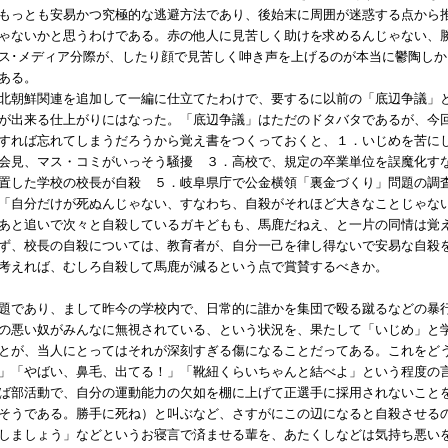
もっとも安易かつ究極的な逃避方法であり、後始末に周囲が迷惑する点から
ゃないかと思うわけである。赤の他人に見苦しく助けを求めるんじゃない、
ス･メディア分際が、したり顔で見苦しく呻き声を上げるのが本当に鬱陶し
ある。
北朝鮮関連を追加して一編に仕立てたわけで、要するに以前の「底辺争議」
が出来る仕上がりにはなった。「底辺争議」はただのドタバタであるが、今
すれば忘れてしまうだろうから覚え書をつくっておくと、１．いじめを苦に
会見、マス・コミがいっそう騒擾 ３．高校で、規定の卒業単位を誤魔化す
置した学校の校長が自殺 ５．岐阜県庁で公金横領「裏金づくり」問題の調
「自分だけが死ぬんじゃない、すなわち、自殺がそれほど大きなことじゃな
あと追いで次々と自殺しているガキどもも、馬鹿だねえ、と一片の同情は覚
ず、校長の自殺については、教育者が、自分一己を律し得ないで安易な自殺
考えれば、むしろ自殺して馬鹿が減るという点で賞賛するべきか。
題であり、まして昨今の学校内で、日常的に誰かを集団で殴る蹴るなどの暴
の悪い奴がみんなに無視されている、という状況を、果たして「いじめ」と
とが、当人にとってはそれが深刻すぎる傷になることだってある。これをど
」「やばい、鼻毛、出てる！」「靴紐くらいちゃんと結べよ」という程度の
ば部活動で、自分の運動能力の欠如を棚に上げて正選手に採用されないこと
そうである。勝手に死ね）と叫ぶなど、さすがにこの辺になると自殺させる
しましょう」などというお寝言で済ませる輩を、あたくしなどは気持ち悪い