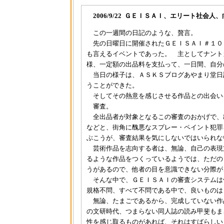
2006/9/22 ＧＥＩＳＡＩ、エリート社会人
この一週間の日記のような、贅言。
先の日曜日に開催されたＧＥＩＳＡＩ＃１０
も言えるイベントであった。 主としてナント
様、一定額の出品料を支払って、一日間、自分
当日の様子は、ＡＳＫＳブログあやまり堂日
うことができた。
そしてその熱意を感じさせる作品との出会い
審査。
全出品者が対象となるこの審査のおかげで、
などと、街角に醜悪なスプレー・ペイント犯罪
ぶこうが、審査結果を気にしないではいられな
芸術作品を志向する者は、無論、自己の表現
るような作品をつくっているようでは、ただの
うがあるので、他者の目を意識できない分際が
そんな中で、ＧＥＩＳＡＩの審査システムは
規格不問、すべて不問である中で、良いものは
無論、たまごであるから、完成していない作
の文研時代、つまらない同人誌の読み甲斐もま
性を感じ取るものがあれば、それはすばらしい