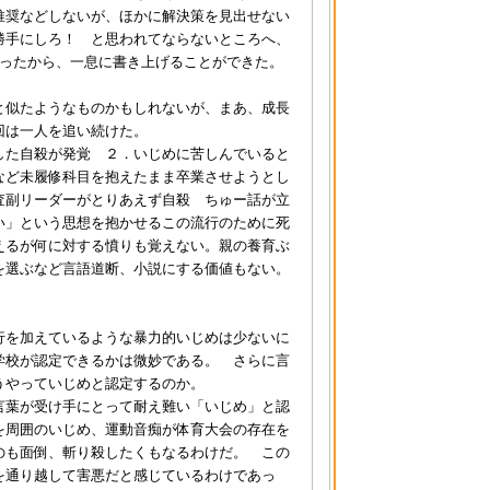
推奨などしないが、ほかに解決策を見出せない
勝手にしろ！ と思われてならないところへ、
かったから、一息に書き上げることができた。
と似たようなものかもしれないが、まあ、成長
回は一人を追い続けた。
した自殺が発覚 ２．いじめに苦しんでいると
など未履修科目を抱えたまま卒業させようとし
査副リーダーがとりあえず自殺 ちゅー話が立
い」という思想を抱かせるこの流行のために死
えるが何に対する憤りも覚えない。親の養育ぶ
を選ぶなど言語道断、小説にする価値もない。
行を加えているような暴力的いじめは少ないに
学校が認定できるかは微妙である。 さらに言
うやっていじめと認定するのか。
言葉が受け手にとって耐え難い「いじめ」と認
を周囲のいじめ、運動音痴が体育大会の存在を
のも面倒、斬り殺したくもなるわけだ。 この
を通り越して害悪だと感じているわけであっ