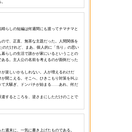
る。
気晴らしの短編は何週間にも渡ってチマチマと
もので、正直、無茶な主題だった。人間関係を
たのだけれど、まあ、個人的に「当り」の思い
人暮らしの生活で誰かが家にいるということの
である。主人公の名前を考えるのが面倒だった
タが楽しいかもしれない。人が増えるわけだ
けが聞こえる。そこへ、ひきこもり対策を叫ぶ
きて大騒ぎ、ドンパチが始まる……あれ、何だ
派遣するところを、逆さまにしただけのことで
った週末に、一気に書き上げたものである。