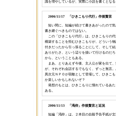
識を増やしているが、実際に小説を書くとなる
2006/11/17 「ひきこもり代行」作後贅言
短い間に、短編が続けて書きあがったので気
書き継ぐべきものではない。
この「ひきこもり代行」は、ひきこもりの代
構築することを拒むひきこもりが、どういう物
付きだったから引っ張ることにして、そして結
ありがたさ、という辺りを描いて行けるのだろ
から、ということもある。
まあ、とりあえず今後、主人公が家を出て、
が、それぞれ会話するでもなく、ずっと無言。
異次元ＮＰＯが宿敵として登場して、ひきこも
か楽しいかもしれないぞ？
発想のもとは、ひきこもりに憧れているあた
ある。
2006/11/13 「渇仰」作後贅言と近況
短編「渇仰」は、２本目の自殺予告手紙が文