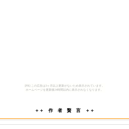
[PR] この広告は3ヶ月以上更新がないため表示されています。
ホームページを更新後24時間以内に表示されなくなります。
＋＋ 作 者 贅 言 ＋＋